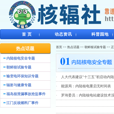
首 页
动态资讯
科普园地
首页
>>
热点话题
>>
朝鲜核试验专题
>> 
热点话题
内陆核电安全专题
朝鲜核试验专题
输变电环保知识专题
·
人大代表建议“十三五”初启动内陆
辐射与健康专题
·
能源局：内陆核电重启无时间表
福岛核泄漏事故抢盐事件
·
罗琦委员：内陆核电站建设技术没
江门反核燃料厂事件