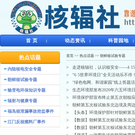
首 页
动态资讯
科普园地
首页
>>
热点话题
>>
朝鲜核试验专题
热点话题
>
走进核辐社，认识核安全——4·
内陆核电安全专题
>
“6·5世界环境日”全天活动乐不停
朝鲜核试验专题
>
“绿色电网、和谐家园”线上答题
>
生态环境部发布2020年六五环境
输变电环保知识专题
>
环境保护部宣布终止第五次朝核
辐射与健康专题
>
朝鲜第五次核试验东北边境及周边地区
福岛核泄漏事故抢盐事件
>
【头条】环境保护部针对朝鲜第五
>
【数据】朝鲜第五次核试验东北边境
江门反核燃料厂事件
>
【数据】朝鲜第五次核试验东北边境