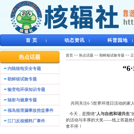
首 页
动态资讯
科普园地
首页
>>
热点话题
>>
朝鲜核试验专题
>> 
热点话题
“
内陆核电安全专题
朝鲜核试验专题
输变电环保知识专题
辐射与健康专题
共同关注6·5世界环境日活动的家
福岛核泄漏事故抢盐事件
今天，是围绕“
人与自然和谐共生
”
的活动与丰厚的大奖——线上答题抢
江门反核燃料厂事件
拿不停！