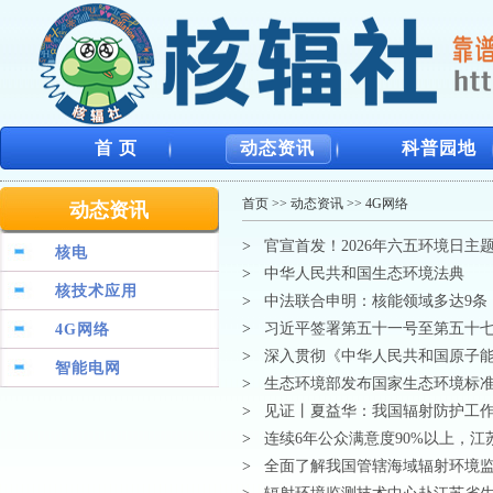
首 页
动态资讯
科普园地
首页
>>
动态资讯
>>
4G网络
动态资讯
>
官宣首发！2026年六五环境日主
核电
>
中华人民共和国生态环境法典
核技术应用
>
中法联合申明：核能领域多达9条
>
习近平签署第五十一号至第五十
4G网络
>
深入贯彻《中华人民共和国原子
智能电网
>
生态环境部发布国家生态环境标
>
见证丨夏益华：我国辐射防护工
>
连续6年公众满意度90%以上，
>
全面了解我国管辖海域辐射环境