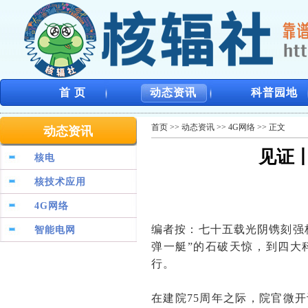
首 页
动态资讯
科普园地
首页
>>
动态资讯
>>
4G网络
>> 正文
动态资讯
见证
核电
核技术应用
4G网络
编者按：七十五载光阴镌刻强核
智能电网
弹一艇”的石破天惊，到四大
行。
在建院75周年之际，院官微