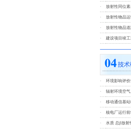
·
放射性同位素
·
放射性物品运
·
放射性物品道
·
建设项目竣工
·
环境影响评价技术
·
辐射环境空气自动
·
移动通信基站电磁
·
核电厂运行前辐
·
水质 总β放射性