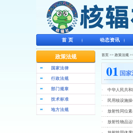
首 页
动态资讯
首页
>>
政策法规
>
政策法规
国家法律
行政法规
部门规章
·
中华人民共和
技术标准
·
民用核设施操
地方法规
·
放射性同位素
·
放射性物品运
·
放射性固体废