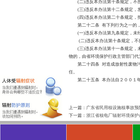
(二)违反本办法第十条规定，
(三)违反本办法第十二条规定，
(四)违反本办法第二十条规定，
第二十二条 有下列行为之一的，
(一)违反本办法第九条规定，未经
(二)违反本办法第十条规定，不
(三)违反本办法第十一条规定，未
物的，由省环境保护行政主管部门
第二十四条 对造成放射性废物污
任。
第二十五条 本办法自２００１年
上一篇：
广东省民用核设施核事故预
下一篇：
浙江省核电厂辐射环境保护