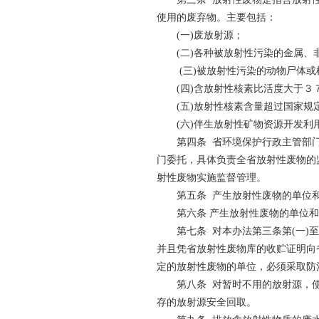
使用的废弃物。主要包括：
(一)废放射源；
(二)各种被放射性污染的金属、
(三)被放射性污染的动物尸体
(四)含放射性核素比活度大于３
(五)放射性核素含量超过国家规
(六)伴生放射性矿物资源开发利
第四条 省环境保护行政主管部门
门委托，具体负责全省放射性废物的
射性废物实施监督管理。
第五条 产生放射性废物的单位和
第六条 产生放射性废物的单位和
第七条 对本办法第三条第(一)至
并且凭省放射性废物库的收贮证明向省
定的放射性废物的单位，必须采取
第八条 对暂时不用的放射源，使
存的放射源安全回取。