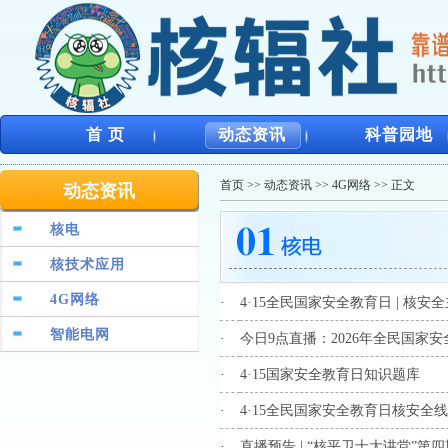
首 页
动态资讯
科普园地
首页
>>
动态资讯
>>
4G网络
>> 正文
动态资讯
核电
核技术应用
4G网络
·
4·15全民国家安全教育日 | 核
智能电网
·
今日9点直播：2026年全民国家
·
4·15国家安全教育日知识题库
·
4·15全民国家安全教育日核安全
·
直播预告 | “核平卫士大讲堂”第