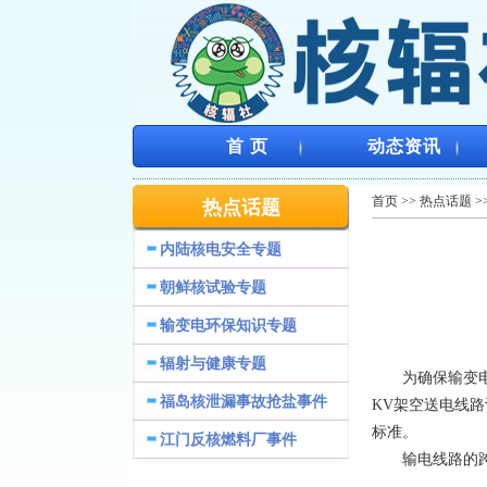
首 页
动态资讯
首页
>>
热点话题
>
热点话题
内陆核电安全专题
朝鲜核试验专题
输变电环保知识专题
辐射与健康专题
为确保输变电设
福岛核泄漏事故抢盐事件
KV架空送电线
标准。
江门反核燃料厂事件
输电线路的跨越