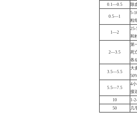
0.1—0.5
除
5
0.5—1
粒
2
1—2
和
第
2—3.5
死
各
大
3.5—5.5
5
4
5.5—7.5
接
10
1
50
几