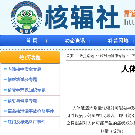
首 页
动态资讯
科普园地
首页
>>
热点话题
>>
辐射与健康专题
>> 
热点话题
人
内陆核电安全专题
朝鲜核试验专题
输变电环保知识专题
辐射与健康专题
人体遭遇大剂量核辐射可能会导致
福岛核泄漏事故抢盐事件
身性疾病，剂量在1戈瑞以上即可能
江门反核燃料厂事件
全身照射对人体可能产生的症状或效
剂量（戈瑞）
可