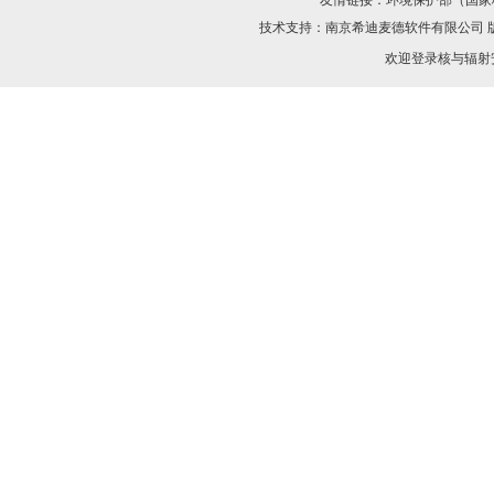
友情链接：
环境保护部（国家
技术支持：
南京希迪麦德软件有限公司
欢迎登录核与辐射安