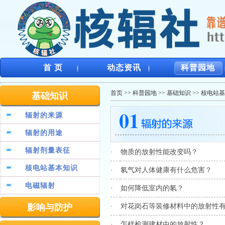
首 页
动态资讯
科普园地
首页
>>
科普园地
>>
基础知识
>>
核电站基
基础知识
辐射的来源
辐射的用途
辐射剂量表征
·
物质的放射性能改变吗？
核电站基本知识
·
氡气对人体健康有什么危害？
电磁辐射
·
如何降低室内的氡？
影响与防护
·
对花岗石等装修材料中的放射性
·
怎样检测建材中的放射性？