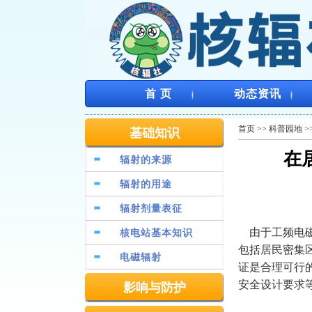
首 页
动态资讯
首页
>>
科普园地
>
基础知识
在
辐射的来源
辐射的用途
辐射剂量表征
由于工频电磁
核电站基本知识
包括居民密集区
电磁辐射
证是合理可行的
安全设计要求
影响与防护