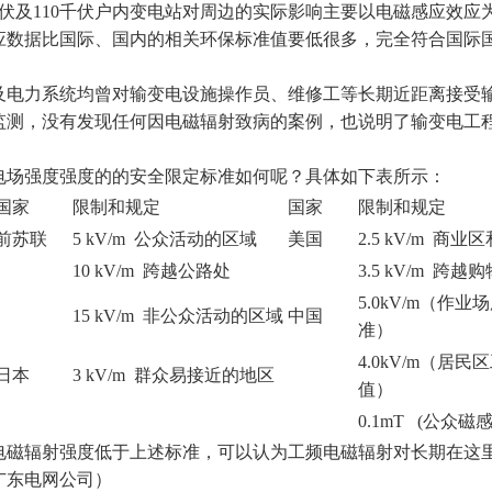
千伏及110千伏户内变电站对周边的实际影响主要以电磁感应效应
应数据比国际、国内的相关环保标准值要低很多，完全符合国际
电力系统均曾对输变电设施操作员、维修工等长期近距离接受
监测，没有发现任何因电磁辐射致病的案例，也说明了输变电工
场强度强度的的安全限定标准如何呢？具体如下表所示：
国家
限制和规定
国家
限制和规定
前苏联
5 kV/m 公众活动的区域
美国
2.5 kV/m 商
10 kV/m 跨越公路处
3.5 kV/m 跨
5.0kV/m（作
15 kV/m 非公众活动的区域
中国
准）
4.0kV/m（居
日本
3 kV/m 群众易接近的地区
值）
0.1mT (公众
电磁辐射强度低于上述标准，可以认为工频电磁辐射对长期在这
广东电网公司）