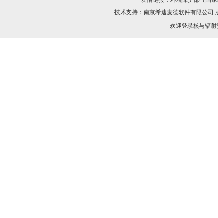
友情链接：
环境保护部（国家
技术支持：
南京希迪麦德软件有限公司
欢迎登录核与辐射安