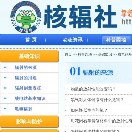
首 页
动态资讯
科普园地
首页
>>
科普园地
>>
基础知识
>>
核电站基
基础知识
辐射的来源
辐射的用途
辐射剂量表征
·
物质的放射性能改变吗？
核电站基本知识
·
氡气对人体健康有什么危害？
电磁辐射
·
如何降低室内的氡？
影响与防护
·
对花岗石等装修材料中的放射性
·
怎样检测建材中的放射性？