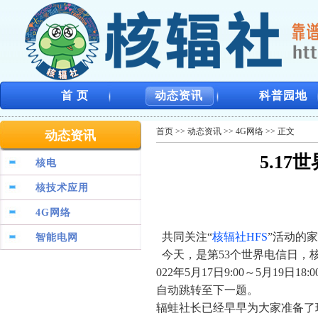
首 页
动态资讯
科普园地
首页
>>
动态资讯
>>
4G网络
>> 正文
动态资讯
5.1
核电
核技术应用
4G网络
共同关注“
核辐社HFS
”活动的
智能电网
今天，是第53个世界电信日，核
022年5月17日9:00～5月1
自动跳转至下一题。
辐蛙社长已经早早为大家准备了