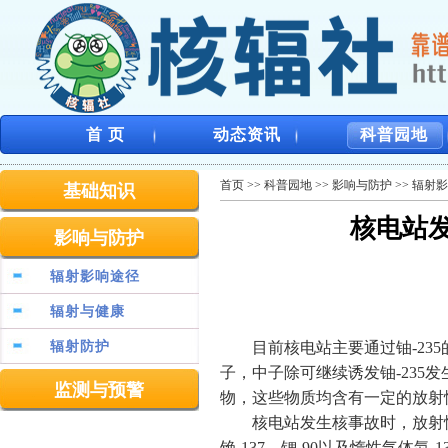
首 页
动态资讯
科普园地
首页
>>
科普园地
>>
影响与防护
>>
辐射影
基础知识
核电站
影响与防护
辐射影响途径
辐射与健康
辐射防护
目前核电站主要通过铀-235
子，中子除可继续诱发铀-235
监测与预警
物，这些物质均含有一定的放射
核电站发生核事故时，放射性物
铯-137、锶-90以及惰性气体