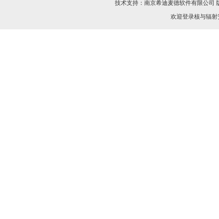
技术支持：
南京希迪麦德软件有限公司
欢迎登录核与辐射安