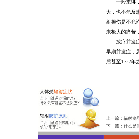
一般来讲，
大，也不危及
射损伤是不允
来极大的痛苦
放疗并发症
早期并发症，
后甚至1～2
上一篇：
辐射食
下一篇：
什么是