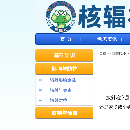
首 页
动态资讯
首页
>>
科普园地
>
基础知识
影响与防护
辐射影响途径
辐射与健康
放射治疗是
辐射防护
还是或多或少
监测与预警