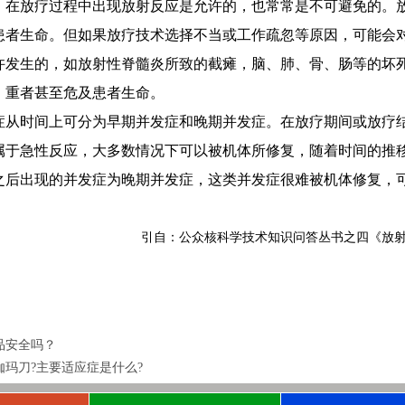
在放疗过程中出现放射反应是允许的，也常常是不可避免的。
患者生命。但如果放疗技术选择不当或工作疏忽等原因，可能会
许发生的，如放射性脊髓炎所致的截瘫，脑、肺、骨、肠等的坏
，重者甚至危及患者生命。
从时间上可分为早期并发症和晚期并发症。在放疗期间或放疗结
属于急性反应，大多数情况下可以被机体所修复，随着时间的推
年之后出现的并发症为晚期并发症，这类并发症很难被机体修复，
引自：公众核科学技术知识问答丛书之四
《放射
品安全吗？
伽玛刀?主要适应症是什么?